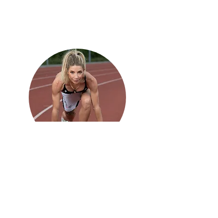
développement de tes capacités
physiques et mentales
Contact
Mentions légales
Contions générales de vente