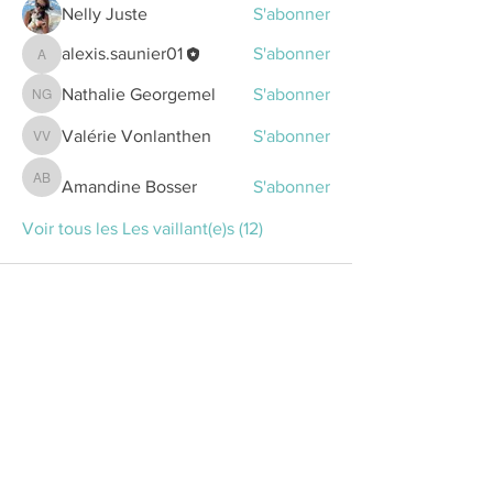
Nelly Juste
S'abonner
alexis.saunier01
S'abonner
alexis.saunier01
Nathalie Georgemel
S'abonner
Nathalie Georgemel
Valérie Vonlanthen
S'abonner
Valérie Vonlanthen
Amandine Bosser
S'abonner
Amandine Bosser
Voir tous les Les vaillant(e)s (12)
Laura Dufour,
coach sportive
basée à Genève
. Je t'aide à
révéler la meilleure version de
toi même grâce au