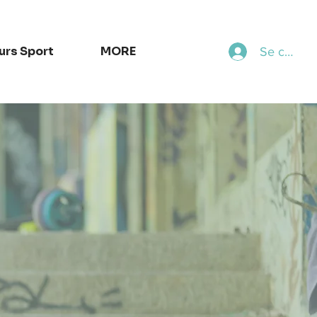
urs Sport
MORE
Se connec