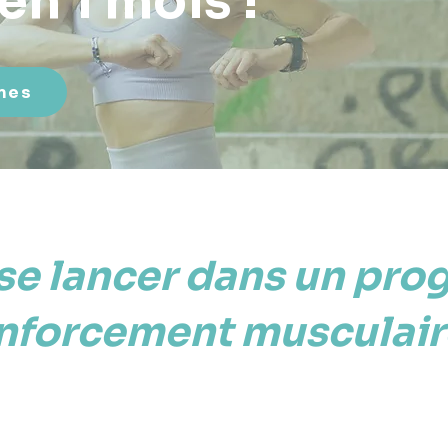
en 1 mois !
mes
se lancer dans un pr
nforcement musculair