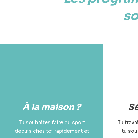
so
À la maison ?
Sé
Tu souhaites faire du sport
Tu trava
depuis chez toi rapidement et
tu sou