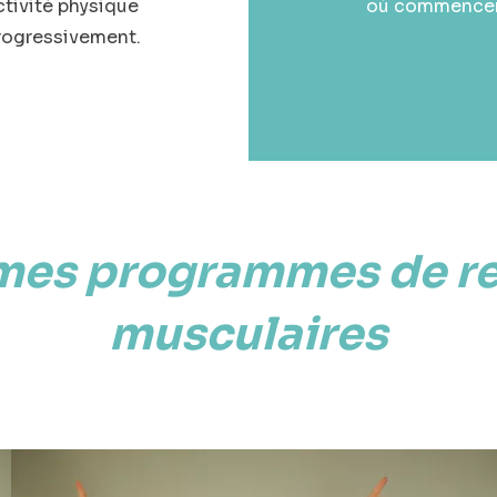
ctivité physique
où commencer
rogressivement.
mes programmes de r
musculaires