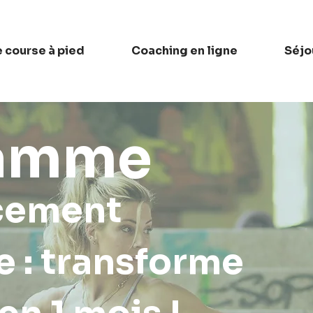
course à pied
Coaching en ligne
Séjo
ramme
cement
e : transforme