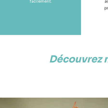
facilement.
a
p
Découvrez 