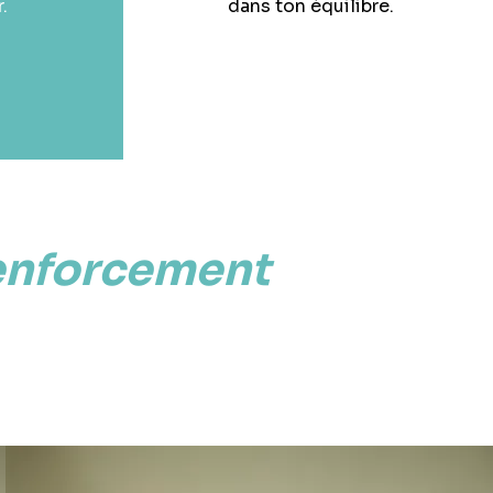
.
dans ton équilibre.
enforcement