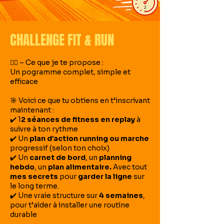
CHALLENGE FIT & RUN
🧘‍♀️ – Ce que je te propose :
Un pogramme complet, simple et
efficace
🎯 Voici ce que tu obtiens en t’inscrivant
maintenant :
✔️ 1
2 séances de fitness en replay
à
suivre à ton rythme
✔️ Un
plan d’action running ou marche
progressif (selon ton choix)
✔️ Un
carnet de bord
, un
planning
hebdo
, un
plan alimentaire.
Avec tout
mes secrets
pour
garder la ligne
sur
le long
terme.
✔️ Une vraie structure sur
4 semaines
,
pour t’aider à installer une routine
durable