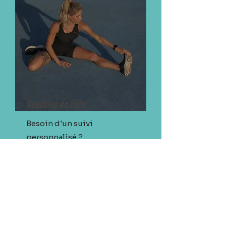
Coaching en ligne
Besoin d'un suivi
personnalisé ?
Commençons par ton
bilan personnel et tu
repars avec un programme
ainsi qu'un plan
alimentaire en accord
avec tes objectifs !