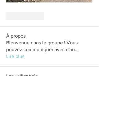
Like
Reply
À propos
Bienvenue dans le groupe ! Vous
pouvez communiquer avec d'au
...
Lire plus
Les vaillant(e)s
Nelly Juste
S'abonner
alexis.saunier01
S'abonner
alexis.saunier01
Nathalie Georgemel
S'abonner
Nathalie Georgemel
Valérie Vonlanthen
S'abonner
Valérie Vonlanthen
Amandine Bosser
S'abonner
Amandine Bosser