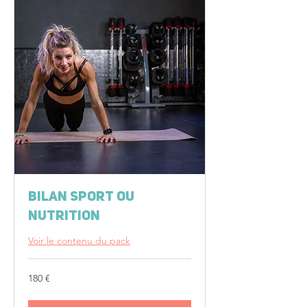
Bilan sport ou
nutrition
Voir le contenu du pack
180
180 €
euros