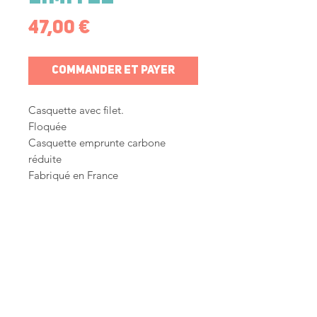
Prix
47,00 €
Commander et payer
Casquette avec filet.
Floquée
Casquette emprunte carbone
réduite
Fabriqué en France
Laura Dufour,
coach sportive
basée à Genève
. Je t'aide à
révéler la meilleure version de
toi même grâce au